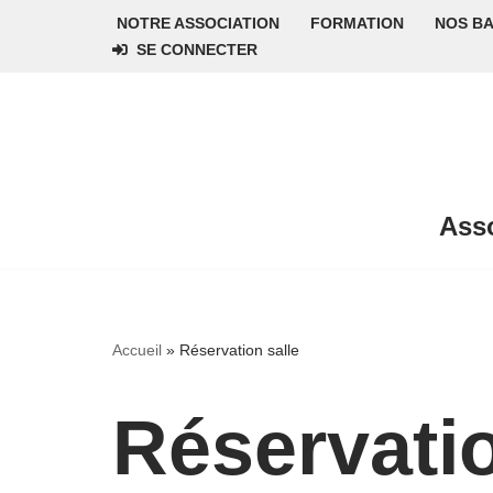
NOTRE ASSOCIATION
FORMATION
NOS B
SE CONNECTER
Aller
au
contenu
Asso
Accueil
»
Réservation salle
Réservatio