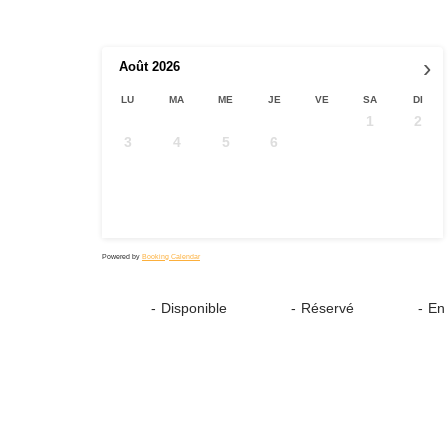
›
Août
2026
LU
MA
ME
JE
VE
SA
DI
1
2
3
4
5
6
7
8
9
10
11
12
13
14
15
16
17
18
19
20
21
22
23
24
25
26
27
28
29
30
31
Powered by
Booking Calendar
07
07
07
-
Disponible
-
Réservé
-
En 